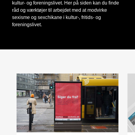
kultur- og foreningslivet. Her på siden kan du finde
råd og værktøjer til arbejdet med at modvirke
sexisme og sexchikane i kultur-, fritids- og
foreningslivet.